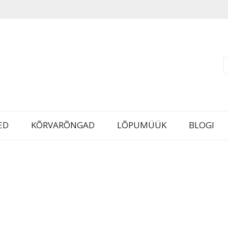
ED
KÕRVARÕNGAD
LÕPUMÜÜK
BLOGI