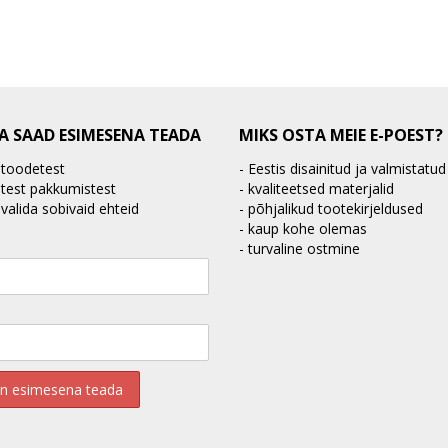
JA SAAD ESIMESENA TEADA
MIKS OSTA MEIE E-POEST?
 toodetest
- Eestis disainitud ja valmistatud
atest pakkumistest
- kvaliteetsed materjalid
 valida sobivaid ehteid
- põhjalikud tootekirjeldused
- kaup kohe olemas
- turvaline ostmine